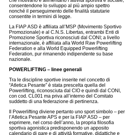
che motivano e alimentano l’attività sportiva e sociale,
consentendone lo sviluppo al più ampio spettro
nonché il perseguimento delle finalità statutarie
consentite in termini di legge.
La FIAP ASD è affiliata all’MSP (Movimento Sportivo
Promozionale) e al C.N.S. Libertas, entrambi Enti di
Promozione Sportiva riconosciuti dal CONI; a livello
internazionale, è affiliata alla World Raw Powerlifting
Federation e alla World Equipped Powerlifting
Federation, pur rimanendo indipendente su base
nazionale.
POWERLIFTING
–
linee generali
Tra le discipline sportive inserite nel concetto di
“Atletica Pesante” è stata prescelta quella del
Powerlifting, riconosciuta dal CIO e quindi dal CONI,
con cod. CL001 ma priva all’interno del Comitato
suddetto di una federazione di pertinenza.
Il Powerlifting diviene pertanto uno sport simbolo – per
l’Atletica Pesante APS e per la FIAP ASD – per
esprimere, nel corso dell’anno, la propria filosofia
sportiva agonistica predisponendo un apposito
calendario di gare e di attività formative, didattiche e