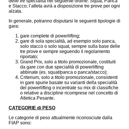
delle tre specialità nel seguente ordine: Squat, Panca
e Stacco; l’atleta avrà a disposizione tre prove per ogni
alzata.
In generale, potranno disputarsi le seguenti tipologie di
gara:
gare complete di powerlifting;
gare di sola specialità, ad esempio solo panca,
solo stacco o solo squat, sempre sulla base delle
tre prove e sempre seguendo il regolamento
riportato;
Grand Prix, solo a titolo promozionale, costituiti
da gare con due specialità di powerlifting
abbinate (es. squat/panca o panca/stacco);
Criterium, solo a titolo promozionale, consistenti
in gare spurie basate su varianti della specialità
del powerlifting o incentrate su mix di classifiche
o relative a discipline ricomprese nel concetto di
Atletica Pesante.
CATEGORIE di PESO
Le categorie di peso attualmente riconosciute dalla
FIAP sono: